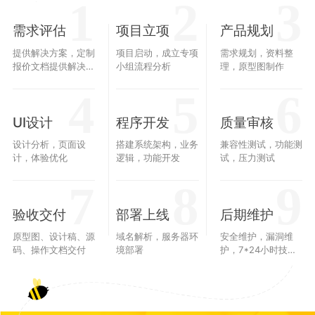
1
2
3
需求评估
项目立项
产品规划
提供解决方案，定制
项目启动，成立专项
需求规划，资料整
报价文档提供解决方
小组流程分析
理，原型图制作
案，定制报价文档，
4
5
6
30分钟获取报价方
案
UI设计
程序开发
质量审核
设计分析，页面设
搭建系统架构，业务
兼容性测试，功能测
计，体验优化
逻辑，功能开发
试，压力测试
7
8
9
验收交付
部署上线
后期维护
原型图、设计稿、源
域名解析，服务器环
安全维护，漏洞维
码、操作文档交付
境部署
护，7*24小时技术
支持