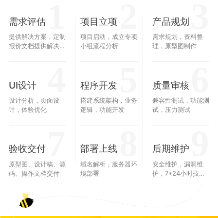
1
2
3
需求评估
项目立项
产品规划
提供解决方案，定制
项目启动，成立专项
需求规划，资料整
报价文档提供解决方
小组流程分析
理，原型图制作
案，定制报价文档，
4
5
6
30分钟获取报价方
案
UI设计
程序开发
质量审核
设计分析，页面设
搭建系统架构，业务
兼容性测试，功能测
计，体验优化
逻辑，功能开发
试，压力测试
7
8
9
验收交付
部署上线
后期维护
原型图、设计稿、源
域名解析，服务器环
安全维护，漏洞维
码、操作文档交付
境部署
护，7*24小时技术
支持