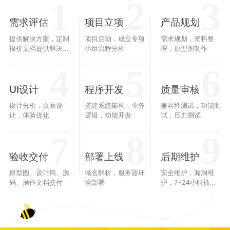
1
2
3
需求评估
项目立项
产品规划
提供解决方案，定制
项目启动，成立专项
需求规划，资料整
报价文档提供解决方
小组流程分析
理，原型图制作
案，定制报价文档，
4
5
6
30分钟获取报价方
案
UI设计
程序开发
质量审核
设计分析，页面设
搭建系统架构，业务
兼容性测试，功能测
计，体验优化
逻辑，功能开发
试，压力测试
7
8
9
验收交付
部署上线
后期维护
原型图、设计稿、源
域名解析，服务器环
安全维护，漏洞维
码、操作文档交付
境部署
护，7*24小时技术
支持